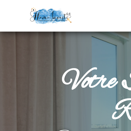
Votre S
R