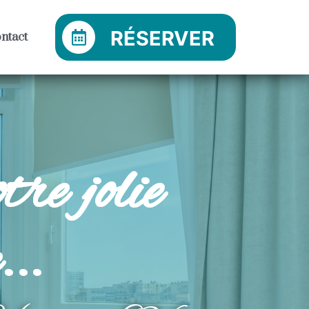
RÉSERVER
ntact
re jolie
..