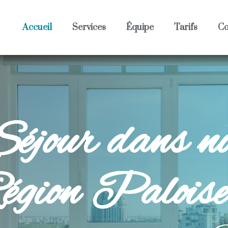
Accueil
Services
Équipe
Tarifs
Co
éjour dans not
égion Paloise.